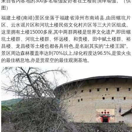
来自省内各地的300多名瑜伽爱好者在土楼前演绎瑜伽。（供
图）
福建土楼(南靖)景区坐落于福建省漳州市南靖县,由田螺坑片
区、云水谣片区和河坑土楼民俗文化村片区等三大片区组成。
这里拥有土楼15000多座,其中两群两楼是世界文化遗产,即田螺
坑土楼群、河坑土楼群、怀远楼、和贵楼。田中赋土楼群、裕
昌楼、龙昌楼等土楼也都各具特色,是名副其实的“土楼王国”。
景区周边森林覆盖率达到70%以上,绿化程度达96.5%,是萤火虫
的最佳栖息地,亦是赏星空的最佳观测基地。