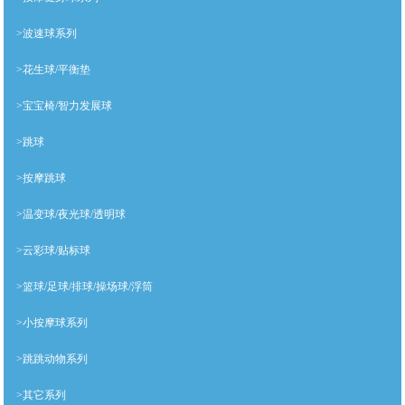
>波速球系列
>花生球/平衡垫
>宝宝椅/智力发展球
>跳球
>按摩跳球
>温变球/夜光球/透明球
>云彩球/贴标球
>篮球/足球/排球/操场球/浮筒
>小按摩球系列
>跳跳动物系列
>其它系列