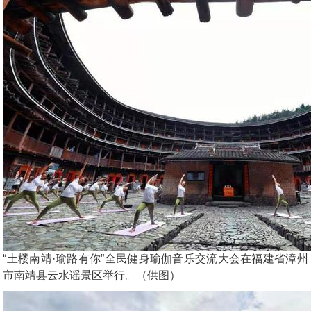
“土楼南靖·瑜路有你”全民健身瑜伽音乐交流大会在福建省漳州
市南靖县云水谣景区举行。（供图）