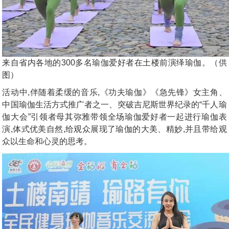
来自省内各地的300多名瑜伽爱好者在土楼前演绎瑜伽。（供
图）
活动中,伴随着柔缓的音乐,《功夫瑜伽》《急先锋》女主角、
中国瑜伽生活方式推广者之一、突破吉尼斯世界纪录的“千人瑜
伽大会”引领者母其弥雅带领全场瑜伽爱好者一起进行瑜伽表
演,体式优美自然,给观众展现了瑜伽的大美、精妙,并且带给观
众以生命和心灵的思考。