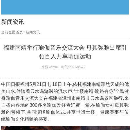
新闻资讯
>
当前位置:
首页
新闻资讯
福建南靖举行瑜伽音乐交流大会 母其弥雅出席引
领百人共享瑜伽运动
来源:admin│ 时间:2021-05-22
中国日报福州5月21日电 18日上午,依托福建南靖浑然天成的优
美山水,伴随着云水谣潺潺的流水声,“土楼南靖·瑜路有你”全民健
身瑜伽音乐交流大会在福建省漳州市南靖县云水谣景区举行,来
自省内各地的300多名瑜伽爱好者汇聚一堂,在瑜伽女神母其弥
雅的带领下,共同演绎瑜伽体式,共享世遗土楼、健康赛事与传
统瑜伽文化精髓的盛宴。