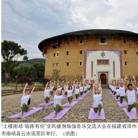
“土楼南靖·瑜路有你”全民健身瑜伽音乐交流大会在福建省漳州
市南靖县云水谣景区举行。（供图）