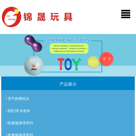
产品展示
>充气按摩枕头
>彩虹球/水壶铃
>防爆健身球系列
>按摩健身球系列