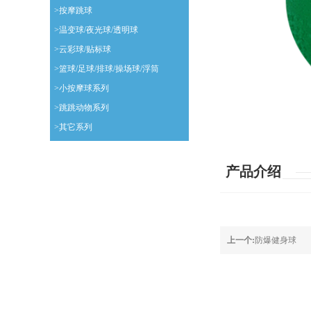
>按摩跳球
>温变球/夜光球/透明球
>云彩球/贴标球
>篮球/足球/排球/操场球/浮筒
>小按摩球系列
>跳跳动物系列
>其它系列
产品介绍
上一个:
防爆健身球