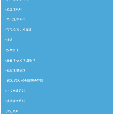
>波速球系列
>花生球/平衡垫
>宝宝椅/智力发展球
>跳球
>按摩跳球
>温变球/夜光球/透明球
>云彩球/贴标球
>篮球/足球/排球/操场球/浮筒
>小按摩球系列
>跳跳动物系列
>其它系列