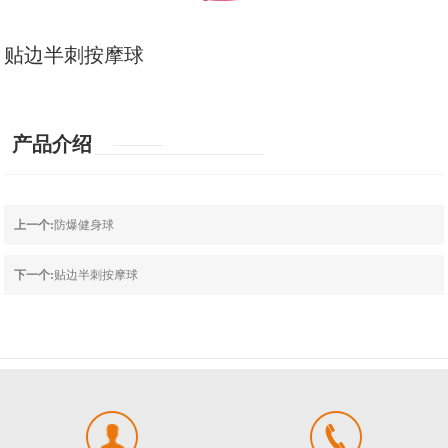
贴边半刺按摩球
产品介绍
上一个:
防爆健身球
下一个:
贴边半刺按摩球