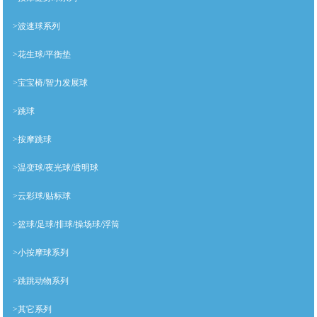
>波速球系列
>花生球/平衡垫
>宝宝椅/智力发展球
>跳球
>按摩跳球
>温变球/夜光球/透明球
>云彩球/贴标球
>篮球/足球/排球/操场球/浮筒
>小按摩球系列
>跳跳动物系列
>其它系列