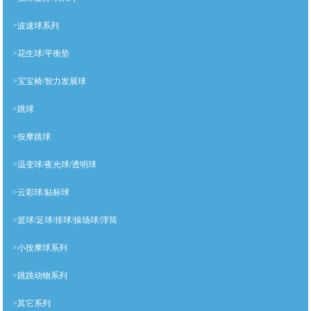
>波速球系列
>花生球/平衡垫
>宝宝椅/智力发展球
>跳球
>按摩跳球
>温变球/夜光球/透明球
>云彩球/贴标球
>篮球/足球/排球/操场球/浮筒
>小按摩球系列
>跳跳动物系列
>其它系列