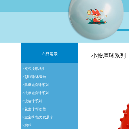
产品展示
小按摩球系列
>充气按摩枕头
>彩虹球/水壶铃
>防爆健身球系列
>按摩健身球系列
>波速球系列
>花生球/平衡垫
>宝宝椅/智力发展球
>跳球