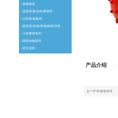
>按摩跳球
>温变球/夜光球/透明球
>云彩球/贴标球
>篮球/足球/排球/操场球/浮筒
>小按摩球系列
>跳跳动物系列
>其它系列
产品介绍
上一个:
防爆健身球